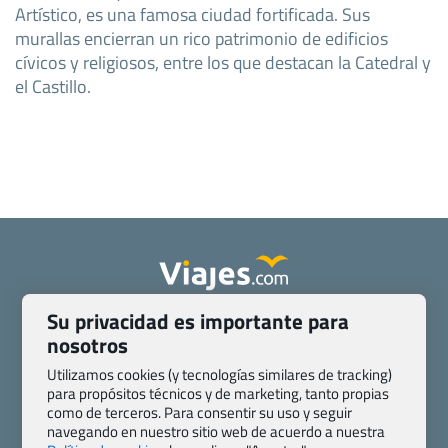
Artístico, es una famosa ciudad fortificada. Sus
murallas encierran un rico patrimonio de edificios
cívicos y religiosos, entre los que destacan la Catedral y
el Castillo.
Su privacidad es importante para
Quienes somos
Contacto
nosotros
Pasaporte, Visado, Salud y otras disposiciones específicas
Blog de Viajes.com
Registro de agencias
Utilizamos cookies (y tecnologías similares de tracking)
para propósitos técnicos y de marketing, tanto propias
Preguntas frecuentes
Condiciones generales
como de terceros. Para consentir su uso y seguir
Política de privacidad y cookies
Transparencia
navegando en nuestro sitio web de acuerdo a nuestra
Todas las páginas – sitemap