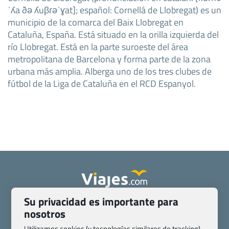
ˈʎa ðə ʎuβɾəˈɣat]; español: Cornellá de Llobregat) es un
municipio de la comarca del Baix Llobregat en
Cataluña, España. Está situado en la orilla izquierda del
río Llobregat. Está en la parte suroeste del área
metropolitana de Barcelona y forma parte de la zona
urbana más amplia. Alberga uno de los tres clubes de
fútbol de la Liga de Cataluña en el RCD Espanyol.
Su privacidad es importante para
Quienes somos
Contacto
nosotros
Pasaporte, Visado, Salud y otras disposiciones específicas
Utilizamos cookies (y tecnologías similares de tracking)
Blog de Viajes.com
Registro de agencias