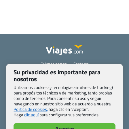
Quienes somos
Contacto
Su privacidad es importante para
Pasaporte, Visado, Salud y otras disposiciones específicas
nosotros
Blog de Viajes.com
Registro de agencias
Preguntas frecuentes
Condiciones generales
Utilizamos cookies (y tecnologías similares de tracking)
para propósitos técnicos y de marketing, tanto propias
Política de privacidad y cookies
Transparencia
como de terceros. Para consentir su uso y seguir
Todas las páginas – sitemap
navegando en nuestro sitio web de acuerdo a nuestra
Política de cookies,
haga clic en "Aceptar".
Viajes.com
Haga
clic aquí
para configurar sus preferencias.
Last Minute Express S.L.U.
c/ Drago, CC HLS, Local 13
Aceptar