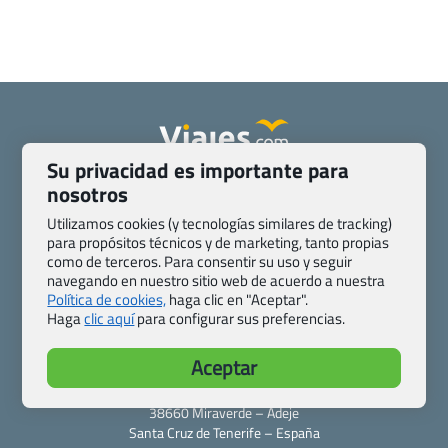
Su privacidad es importante para
Quienes somos
Contacto
nosotros
Pasaporte, Visado, Salud y otras disposiciones específicas
Utilizamos cookies (y tecnologías similares de tracking)
Blog de Viajes.com
Registro de agencias
para propósitos técnicos y de marketing, tanto propias
Preguntas frecuentes
Condiciones generales
como de terceros. Para consentir su uso y seguir
navegando en nuestro sitio web de acuerdo a nuestra
Política de privacidad y cookies
Transparencia
Política de cookies,
haga clic en "Aceptar".
Todas las páginas – sitemap
Haga
clic aquí
para configurar sus preferencias.
Viajes.com
Aceptar
Last Minute Express S.L.U.
c/ Drago, CC HLS, Local 13
38660 Miraverde – Adeje
Santa Cruz de Tenerife – España