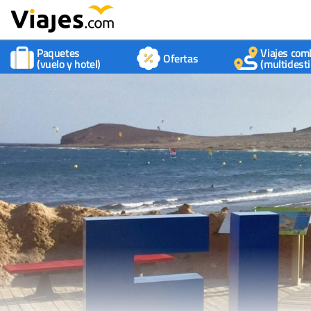
Paquetes
Viajes com
Ofertas
(vuelo y hotel)
(multidesti