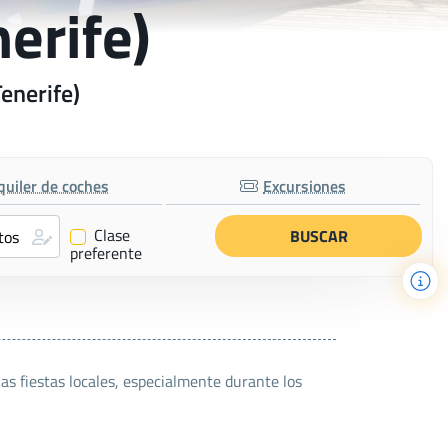
erife)
enerife)
quiler de coches
Excursiones
Clase
✔
preferente
has fiestas locales, especialmente durante los