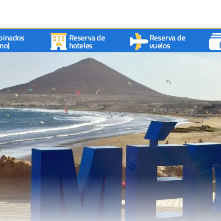
binados
Reserva de
Reserva de
no)
hoteles
vuelos