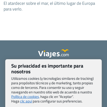
El atardecer sobre el mar, el último lugar de Europa
para verlo.
Su privacidad es importante para
Quienes somos
Contacto
nosotros
Pasaporte, Visado, Salud y otras disposiciones específicas
Blog de Viajes.com
Registro de agencias
Utilizamos cookies (y tecnologías similares de tracking)
para propósitos técnicos y de marketing, tanto propias
Preguntas frecuentes
Condiciones generales
como de terceros. Para consentir su uso y seguir
Política de privacidad y cookies
Transparencia
navegando en nuestro sitio web de acuerdo a nuestra
Todas las páginas – sitemap
Política de cookies,
haga clic en "Aceptar".
Haga
clic aquí
para configurar sus preferencias.
Viajes.com