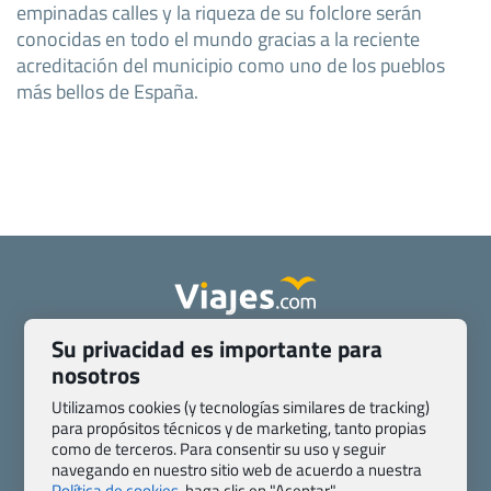
empinadas calles y la riqueza de su folclore serán
conocidas en todo el mundo gracias a la reciente
acreditación del municipio como uno de los pueblos
más bellos de España.
Su privacidad es importante para
Quienes somos
Contacto
nosotros
Pasaporte, Visado, Salud y otras disposiciones específicas
Blog de Viajes.com
Registro de agencias
Utilizamos cookies (y tecnologías similares de tracking)
para propósitos técnicos y de marketing, tanto propias
Preguntas frecuentes
Condiciones generales
como de terceros. Para consentir su uso y seguir
Política de privacidad y cookies
Transparencia
navegando en nuestro sitio web de acuerdo a nuestra
Todas las páginas – sitemap
Política de cookies,
haga clic en "Aceptar".