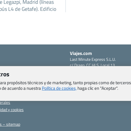
e Legazpi, Madrid (líneas
obús L4 de Getafe). Edificio
Viajes.com
Last Minute Express S.L.U.
c/ Drago, CC HLS, Local 13
o, Salud y otras disposiciones
38660 Miraverde – Adeje
tros
Santa Cruz de Tenerife – España
om
 para propósitos técnicos y de marketing, tanto propias como de terceros
CIF: B76740091
ncias
eb de acuerdo a nuestra
Política de cookies,
haga clic en "Aceptar".
Tfno: +34 922-97-17-27
entes
erales
cidad y cookies
as – sitemap