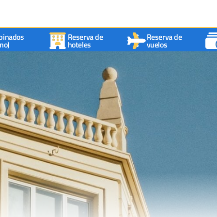
binados
Reserva de
Reserva de
no)
hoteles
vuelos