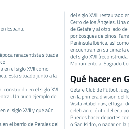
del siglo XVIII restaurado 
Cerro de los Ángeles. Una c
, en España.
de Getafe y al otro lado de
por bosques de pinos. Famo
Península Ibérica, así como 
encuentran en su cima: la 
 época renacentista situada
del siglo XVII (reconstruida
oco.
Monumento al Sagrado Cor
a en el siglo XVII como
ca. Está situado junto a la
Qué hacer en 
l construido en el siglo XVI
Getafe Club de Fútbol. Jueg
entral. Un buen ejemplo de
en la primera división del 
Visita «Cibelina», el lugar 
en el siglo XVII y que aún
celebran el éxito del equipo
Puedes hacer deportes como
a en el barrio de Perales del
o San Isidro, o nadar en la p