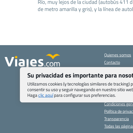
Río, muy lejos de la ciudad (autobús 411 d
de metro amarilla y gris), y la línea de aut
Quienes somos
Contacto
Pasaporte, Visad
Su privacidad es importante para noso
específicas
Blog de Viajes.c
Utilizamos cookies (y tecnologías similares de tracking)
Registro de age
consentir su uso y seguir navegando en nuestro sitio w
Haga
clic aquí
para configurar sus preferencias.
Preguntas frecu
Condiciones gen
Política de priva
Transparencia
Todas las págin