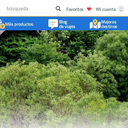
Favoritos
Mi cuenta
Blog
Mejores
Más productos
de viajes
destinos