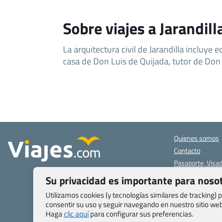
Sobre viajes a Jarandill
La arquitectura civil de Jarandilla incluye 
casa de Don Luis de Quijada, tutor de Don J
Quienes somos
Contacto
Pasaporte, Visad
específicas
Su privacidad es importante para noso
Blog de Viajes.c
Utilizamos cookies (y tecnologías similares de tracking)
Registro de age
consentir su uso y seguir navegando en nuestro sitio w
Preguntas frecu
Haga
clic aquí
para configurar sus preferencias.
Condiciones gen