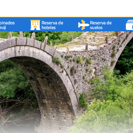
binados
Reserva de
Reserva de
no)
hoteles
vuelos