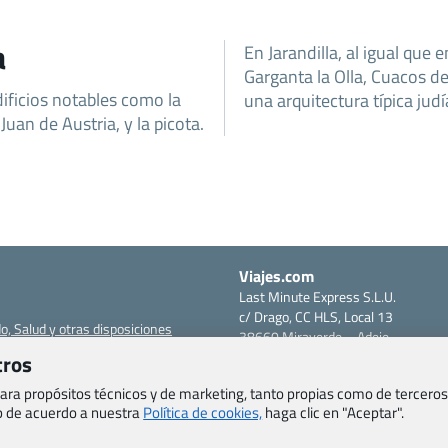
a
En Jarandilla, al igual qu
Garganta la Olla, Cuacos d
edificios notables como la
una arquitectura típica jud
uan de Austria, y la picota.
Viajes.com
Last Minute Express S.L.U.
c/ Drago, CC HLS, Local 13
o, Salud y otras disposiciones
38660 Miraverde – Adeje
Santa Cruz de Tenerife – España
tros
om
CIF: B76740091
 para propósitos técnicos y de marketing, tanto propias como de terceros
ncias
Tfno: +34 922-97-17-27
eb de acuerdo a nuestra
Política de cookies,
haga clic en "Aceptar".
entes
erales