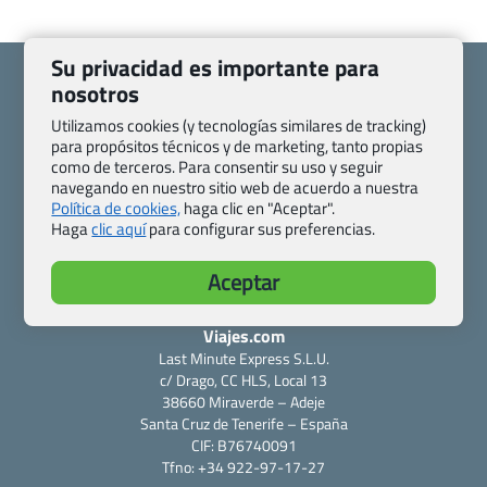
Su privacidad es importante para
nosotros
Utilizamos cookies (y tecnologías similares de tracking)
para propósitos técnicos y de marketing, tanto propias
Quienes somos
Contacto
como de terceros. Para consentir su uso y seguir
Pasaporte, Visado, Salud y otras disposiciones específicas
navegando en nuestro sitio web de acuerdo a nuestra
Política de cookies,
haga clic en "Aceptar".
Blog de Viajes.com
Registro de agencias
Haga
clic aquí
para configurar sus preferencias.
Preguntas frecuentes
Condiciones generales
Política de privacidad y cookies
Transparencia
Aceptar
Todas las páginas – sitemap
Viajes.com
Last Minute Express S.L.U.
c/ Drago, CC HLS, Local 13
38660 Miraverde – Adeje
Santa Cruz de Tenerife – España
CIF: B76740091
Tfno: +34 922-97-17-27