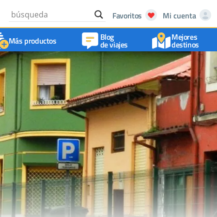
Favoritos
Mi cuenta
Blog
Mejores
Más productos
de viajes
destinos