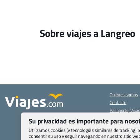
Sobre viajes a Langreo
Quienes somos
Contacto
Pasaporte, Visad
específicas
Su privacidad es importante para noso
Blog de Viajes.c
Utilizamos cookies (y tecnologías similares de tracking)
Registro de age
consentir su uso y seguir navegando en nuestro sitio w
Preguntas frecu