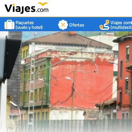
Paquetes
Viajes com
Ofertas
(vuelo y hotel)
(multidesti