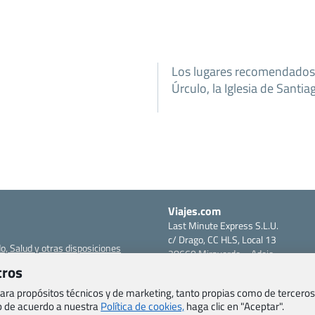
Los lugares recomendados 
Úrculo, la Iglesia de Santi
Viajes.com
Last Minute Express S.L.U.
c/ Drago, CC HLS, Local 13
o, Salud y otras disposiciones
38660 Miraverde – Adeje
Santa Cruz de Tenerife – España
tros
om
CIF: B76740091
 para propósitos técnicos y de marketing, tanto propias como de terceros
ncias
Tfno: +34 922-97-17-27
eb de acuerdo a nuestra
Política de cookies,
haga clic en "Aceptar".
entes