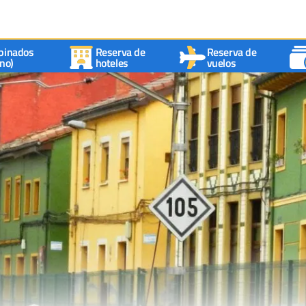
binados
Reserva de
Reserva de
no)
hoteles
vuelos