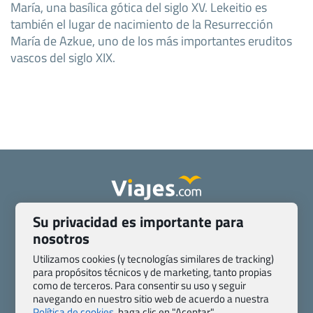
María, una basílica gótica del siglo XV. Lekeitio es
también el lugar de nacimiento de la Resurrección
María de Azkue, uno de los más importantes eruditos
vascos del siglo XIX.
Su privacidad es importante para
Quienes somos
Contacto
nosotros
Pasaporte, Visado, Salud y otras disposiciones específicas
Blog de Viajes.com
Registro de agencias
Utilizamos cookies (y tecnologías similares de tracking)
para propósitos técnicos y de marketing, tanto propias
Preguntas frecuentes
Condiciones generales
como de terceros. Para consentir su uso y seguir
Política de privacidad y cookies
Transparencia
navegando en nuestro sitio web de acuerdo a nuestra
Todas las páginas – sitemap
Política de cookies,
haga clic en "Aceptar".