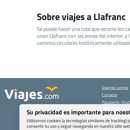
Sobre viajes a Llafranc
Se puede hacer una ruta que recorre los c
tranquilas, caminos estimulantes pero se
unen Llafranc con las zonas del interior, y
caminos circulares históricamente utilizad
Quienes somos
Contacto
Pasaporte, Visad
específicas
Su privacidad es importante para noso
Blog de Viajes.c
Utilizamos cookies (y tecnologías similares de tracking)
Registro de age
consentir su uso y seguir navegando en nuestro sitio w
Preguntas frecu