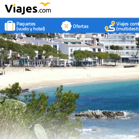
Paquetes
Viajes com
Ofertas
(vuelo y hotel)
(multidesti