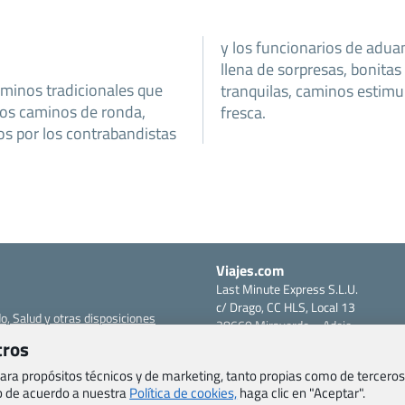
y los funcionarios de adua
llena de sorpresas, bonitas
aminos tradicionales que
guros y fuentes de agua
 los caminos de ronda,
fresca.
os por los contrabandistas
Viajes.com
Last Minute Express S.L.U.
c/ Drago, CC HLS, Local 13
o, Salud y otras disposiciones
38660 Miraverde – Adeje
Santa Cruz de Tenerife – España
tros
om
CIF: B76740091
 para propósitos técnicos y de marketing, tanto propias como de terceros
ncias
Tfno: +34 922-97-17-27
eb de acuerdo a nuestra
Política de cookies,
haga clic en "Aceptar".
entes