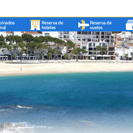
binados
Reserva de
Reserva de
no)
hoteles
vuelos