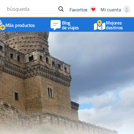
Favoritos
Mi cuenta
Blog
Mejores
Más productos
de viajes
destinos