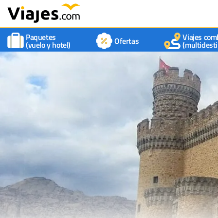
Paquetes
Viajes com
Ofertas
(vuelo y hotel)
(multidesti