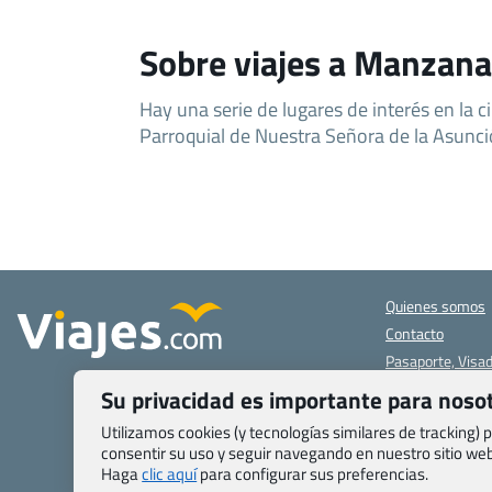
Sobre viajes a Manzana
Hay una serie de lugares de interés en la c
Parroquial de Nuestra Señora de la Asunci
Quienes somos
Contacto
Pasaporte, Visad
específicas
Su privacidad es importante para noso
Blog de Viajes.c
Utilizamos cookies (y tecnologías similares de tracking)
Registro de age
consentir su uso y seguir navegando en nuestro sitio w
Preguntas frecu
Haga
clic aquí
para configurar sus preferencias.
Condiciones gen