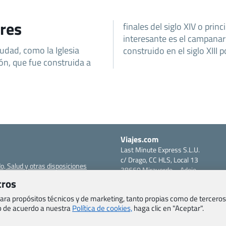
res
finales del siglo XIV o prin
interesante es el campanari
iudad, como la Iglesia
construido en el siglo XIII 
ón, que fue construida a
Viajes.com
Last Minute Express S.L.U.
c/ Drago, CC HLS, Local 13
o, Salud y otras disposiciones
38660 Miraverde – Adeje
Santa Cruz de Tenerife – España
tros
om
CIF: B76740091
 para propósitos técnicos y de marketing, tanto propias como de terceros
ncias
Tfno: +34 922-97-17-27
eb de acuerdo a nuestra
Política de cookies,
haga clic en "Aceptar".
entes
erales