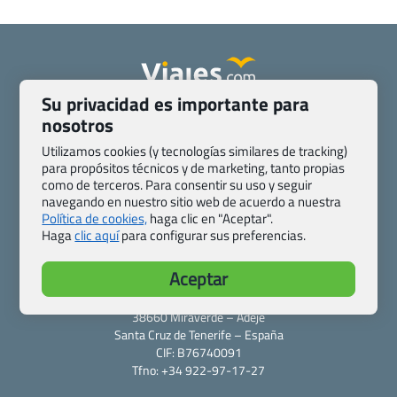
Su privacidad es importante para
Quienes somos
Contacto
nosotros
Pasaporte, Visado, Salud y otras disposiciones específicas
Utilizamos cookies (y tecnologías similares de tracking)
Blog de Viajes.com
Registro de agencias
para propósitos técnicos y de marketing, tanto propias
Preguntas frecuentes
Condiciones generales
como de terceros. Para consentir su uso y seguir
navegando en nuestro sitio web de acuerdo a nuestra
Política de privacidad y cookies
Transparencia
Política de cookies,
haga clic en "Aceptar".
Todas las páginas – sitemap
Haga
clic aquí
para configurar sus preferencias.
Viajes.com
Aceptar
Last Minute Express S.L.U.
c/ Drago, CC HLS, Local 13
38660 Miraverde – Adeje
Santa Cruz de Tenerife – España
CIF: B76740091
Tfno: +34 922-97-17-27