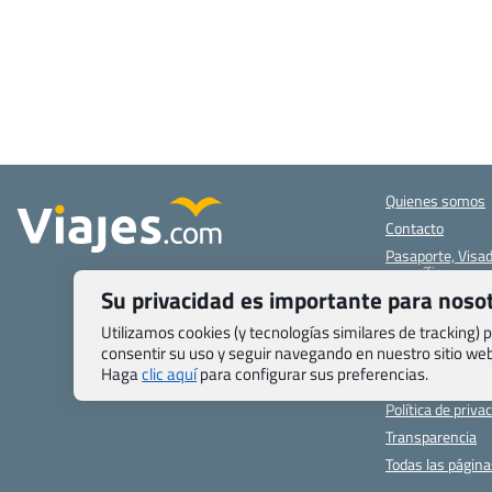
Quienes somos
Contacto
Pasaporte, Visad
específicas
Su privacidad es importante para noso
Blog de Viajes.c
Registro de age
Utilizamos cookies (y tecnologías similares de tracking)
consentir su uso y seguir navegando en nuestro sitio w
Preguntas frecu
Haga
clic aquí
para configurar sus preferencias.
Condiciones gen
Política de priva
Transparencia
Todas las págin