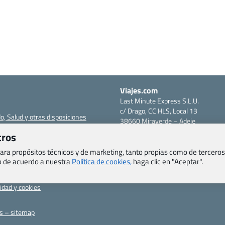
Viajes.com
Last Minute Express S.L.U.
c/ Drago, CC HLS, Local 13
o, Salud y otras disposiciones
38660 Miraverde – Adeje
Santa Cruz de Tenerife – España
tros
om
CIF: B76740091
ncias
Tfno: +34 922-97-17-27
 para propósitos técnicos y de marketing, tanto propias como de terceros
eb de acuerdo a nuestra
Política de cookies,
haga clic en "Aceptar".
entes
erales
cidad y cookies
as – sitemap