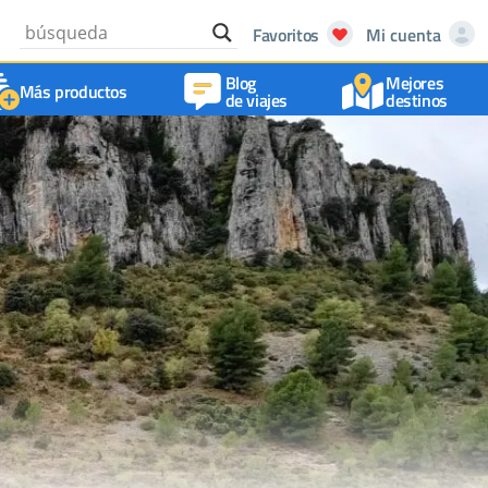
Favoritos
Mi cuenta
Blog
Mejores
Más productos
de viajes
destinos