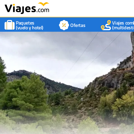
Paquetes
Viajes com
Ofertas
(vuelo y hotel)
(multidesti