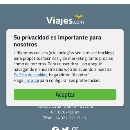
Quienes somos
Contacto
Su privacidad es importante para
Pasaporte, Visado, Salud y otras disposiciones específicas
nosotros
Blog de Viajes.com
Registro de agencias
Utilizamos cookies (y tecnologías similares de tracking)
Preguntas frecuentes
Condiciones generales
para propósitos técnicos y de marketing, tanto propias
Política de privacidad y cookies
Transparencia
como de terceros. Para consentir su uso y seguir
navegando en nuestro sitio web de acuerdo a nuestra
Todas las páginas – sitemap
Política de cookies,
haga clic en "Aceptar".
Haga
clic aquí
para configurar sus preferencias.
Viajes.com
Last Minute Express S.L.U.
Aceptar
c/ Drago, CC HLS, Local 13
38660 Miraverde – Adeje
Santa Cruz de Tenerife – España
CIF: B76740091
Tfno: +34 922-97-17-27