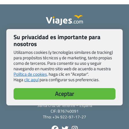
Quienes somos
Contacto
Su privacidad es importante para
Pasaporte, Visado, Salud y otras disposiciones específicas
nosotros
Blog de Viajes.com
Registro de agencias
Utilizamos cookies (y tecnologías similares de tracking)
Preguntas frecuentes
Condiciones generales
para propósitos técnicos y de marketing, tanto propias
Política de privacidad y cookies
Transparencia
como de terceros. Para consentir su uso y seguir
navegando en nuestro sitio web de acuerdo a nuestra
Todas las páginas – sitemap
Política de cookies,
haga clic en "Aceptar".
Haga
clic aquí
para configurar sus preferencias.
Viajes.com
Last Minute Express S.L.U.
Aceptar
c/ Drago, CC HLS, Local 13
38660 Miraverde – Adeje
Santa Cruz de Tenerife – España
CIF: B76740091
Tfno: +34 922-97-17-27