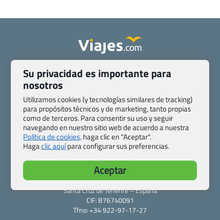
Quienes somos
Contacto
Su privacidad es importante para
Pasaporte, Visado, Salud y otras disposiciones específicas
nosotros
Blog de Viajes.com
Registro de agencias
Utilizamos cookies (y tecnologías similares de tracking)
Preguntas frecuentes
Condiciones generales
para propósitos técnicos y de marketing, tanto propias
Política de privacidad y cookies
Transparencia
como de terceros. Para consentir su uso y seguir
navegando en nuestro sitio web de acuerdo a nuestra
Todas las páginas – sitemap
Política de cookies,
haga clic en "Aceptar".
Haga
clic aquí
para configurar sus preferencias.
Viajes.com
Last Minute Express S.L.U.
Aceptar
c/ Drago, CC HLS, Local 13
38660 Miraverde – Adeje
Santa Cruz de Tenerife – España
CIF: B76740091
Tfno: +34 922-97-17-27