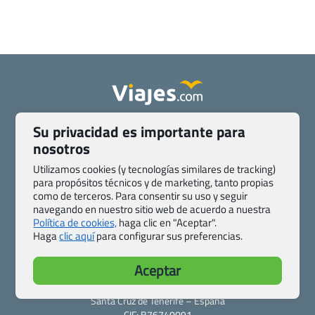
Quienes somos
Contacto
Su privacidad es importante para
Pasaporte, Visado, Salud y otras disposiciones específicas
nosotros
Blog de Viajes.com
Registro de agencias
Utilizamos cookies (y tecnologías similares de tracking)
Preguntas frecuentes
Condiciones generales
para propósitos técnicos y de marketing, tanto propias
como de terceros. Para consentir su uso y seguir
Política de privacidad y cookies
Transparencia
navegando en nuestro sitio web de acuerdo a nuestra
Todas las páginas – sitemap
Política de cookies,
haga clic en "Aceptar".
Haga
clic aquí
para configurar sus preferencias.
Viajes.com
Last Minute Express S.L.U.
Aceptar
c/ Drago, CC HLS, Local 13
38660 Miraverde – Adeje
Santa Cruz de Tenerife – España
CIF: B76740091