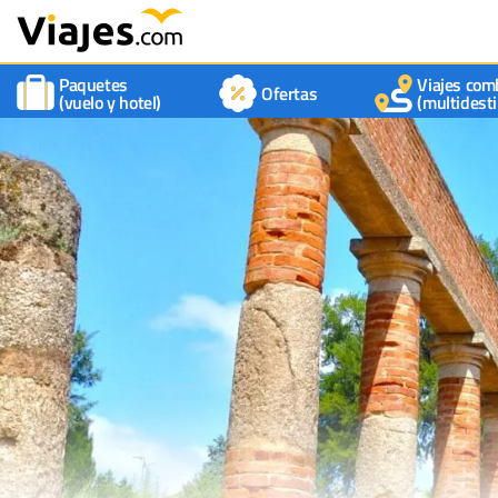
Paquetes
Viajes com
Ofertas
(vuelo y hotel)
(multidesti