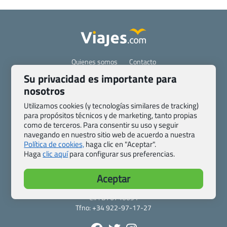
Quienes somos
Contacto
Pasaporte, Visado, Salud y otras disposiciones específicas
Su privacidad es importante para
Blog de Viajes.com
Registro de agencias
nosotros
Preguntas frecuentes
Condiciones generales
Utilizamos cookies (y tecnologías similares de tracking)
Política de privacidad y cookies
Transparencia
para propósitos técnicos y de marketing, tanto propias
como de terceros. Para consentir su uso y seguir
Todas las páginas – sitemap
navegando en nuestro sitio web de acuerdo a nuestra
Política de cookies,
haga clic en "Aceptar".
Viajes.com
Haga
clic aquí
para configurar sus preferencias.
Last Minute Express S.L.U.
c/ Drago, CC HLS, Local 13
Aceptar
38660 Miraverde – Adeje
Santa Cruz de Tenerife – España
CIF: B76740091
Tfno: +34 922-97-17-27