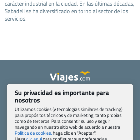
carácter industrial en la ciudad. En las últimas décadas,
Sabadell se ha diversificado en torno al sector de los
servicios.
Su privacidad es importante para
Quienes somos
Contacto
nosotros
Pasaporte, Visado, Salud y otras disposiciones específicas
Blog de Viajes.com
Registro de agencias
Utilizamos cookies (y tecnologías similares de tracking)
para propósitos técnicos y de marketing, tanto propias
Preguntas frecuentes
Condiciones generales
como de terceros. Para consentir su uso y seguir
Política de privacidad y cookies
Transparencia
navegando en nuestro sitio web de acuerdo a nuestra
Todas las páginas – sitemap
Política de cookies,
haga clic en "Aceptar".
Haga
clic aquí
para configurar sus preferencias.