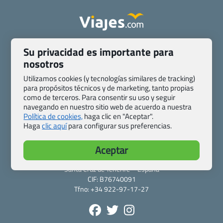
Quienes somos
Contacto
Su privacidad es importante para
Pasaporte, Visado, Salud y otras disposiciones específicas
nosotros
Blog de Viajes.com
Registro de agencias
Utilizamos cookies (y tecnologías similares de tracking)
Preguntas frecuentes
Condiciones generales
para propósitos técnicos y de marketing, tanto propias
Política de privacidad y cookies
Transparencia
como de terceros. Para consentir su uso y seguir
navegando en nuestro sitio web de acuerdo a nuestra
Todas las páginas – sitemap
Política de cookies,
haga clic en "Aceptar".
Haga
clic aquí
para configurar sus preferencias.
Viajes.com
Last Minute Express S.L.U.
Aceptar
c/ Drago, CC HLS, Local 13
38660 Miraverde – Adeje
Santa Cruz de Tenerife – España
CIF: B76740091
Tfno: +34 922-97-17-27