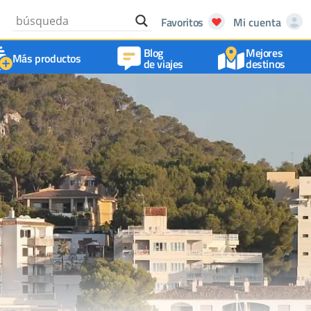
Favoritos
Mi cuenta
Blog
Mejores
Más productos
de viajes
destinos