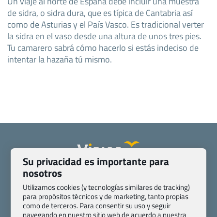
Un viaje al norte de España debe incluir una muestra
de sidra, o sidra dura, que es típica de Cantabria así
como de Asturias y el País Vasco. Es tradicional verter
la sidra en el vaso desde una altura de unos tres pies.
Tu camarero sabrá cómo hacerlo si estás indeciso de
intentar la hazaña tú mismo.
Su privacidad es importante para
nosotros
Quienes somos
Contacto
Pasaporte, Visado, Salud y otras disposiciones específicas
Utilizamos cookies (y tecnologías similares de tracking)
para propósitos técnicos y de marketing, tanto propias
Blog de Viajes.com
Registro de agencias
como de terceros. Para consentir su uso y seguir
Preguntas frecuentes
Condiciones generales
navegando en nuestro sitio web de acuerdo a nuestra