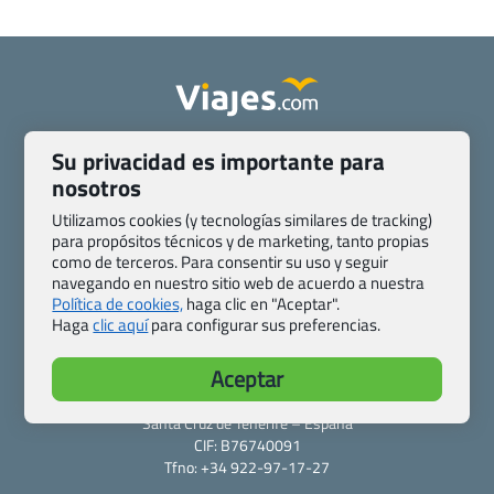
Quienes somos
Contacto
Su privacidad es importante para
Pasaporte, Visado, Salud y otras disposiciones específicas
nosotros
Blog de Viajes.com
Registro de agencias
Utilizamos cookies (y tecnologías similares de tracking)
Preguntas frecuentes
Condiciones generales
para propósitos técnicos y de marketing, tanto propias
Política de privacidad y cookies
Transparencia
como de terceros. Para consentir su uso y seguir
navegando en nuestro sitio web de acuerdo a nuestra
Todas las páginas – sitemap
Política de cookies,
haga clic en "Aceptar".
Haga
clic aquí
para configurar sus preferencias.
Viajes.com
Last Minute Express S.L.U.
Aceptar
c/ Drago, CC HLS, Local 13
38660 Miraverde – Adeje
Santa Cruz de Tenerife – España
CIF: B76740091
Tfno: +34 922-97-17-27