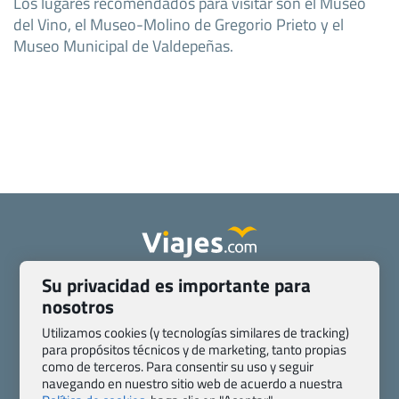
Los lugares recomendados para visitar son el Museo
del Vino, el Museo-Molino de Gregorio Prieto y el
Museo Municipal de Valdepeñas.
Su privacidad es importante para
Quienes somos
Contacto
nosotros
Pasaporte, Visado, Salud y otras disposiciones específicas
Blog de Viajes.com
Registro de agencias
Utilizamos cookies (y tecnologías similares de tracking)
para propósitos técnicos y de marketing, tanto propias
Preguntas frecuentes
Condiciones generales
como de terceros. Para consentir su uso y seguir
Política de privacidad y cookies
Transparencia
navegando en nuestro sitio web de acuerdo a nuestra
Todas las páginas – sitemap