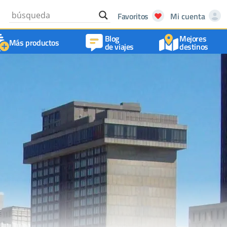
Favoritos
Mi cuenta
Blog
Mejores
Más productos
de viajes
destinos