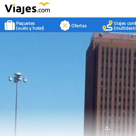
Paquetes
Viajes com
Ofertas
(vuelo y hotel)
(multidesti