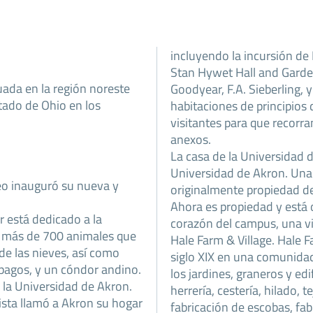
incluyendo la incursión de
Stan Hywet Hall and Garden
ada en la región noreste
Goodyear, F.A. Sieberling, 
tado de Ohio en los
habitaciones de principios d
visitantes para que recorran
anexos.
La casa de la Universidad 
Universidad de Akron. Una 
eo inauguró su nueva y
originalmente propiedad d
Ahora es propiedad y está 
r está dedicado a la
corazón del campus, una vi
os más de 700 animales que
Hale Farm & Village. Hale F
de las nieves, así como
siglo XIX en una comunidad
pagos, y un cóndor andino.
los jardines, graneros y edi
 la Universidad de Akron.
herrería, cestería, hilado, t
ista llamó a Akron su hogar
fabricación de escobas, fabr