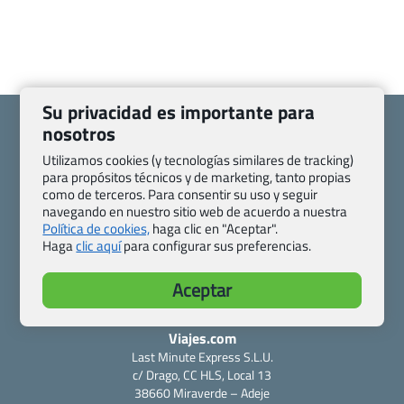
Su privacidad es importante para
nosotros
Utilizamos cookies (y tecnologías similares de tracking)
para propósitos técnicos y de marketing, tanto propias
Quienes somos
Contacto
como de terceros. Para consentir su uso y seguir
Pasaporte, Visado, Salud y otras disposiciones específicas
navegando en nuestro sitio web de acuerdo a nuestra
Política de cookies,
haga clic en "Aceptar".
Blog de Viajes.com
Registro de agencias
Haga
clic aquí
para configurar sus preferencias.
Preguntas frecuentes
Condiciones generales
Política de privacidad y cookies
Transparencia
Aceptar
Todas las páginas – sitemap
Viajes.com
Last Minute Express S.L.U.
c/ Drago, CC HLS, Local 13
38660 Miraverde – Adeje