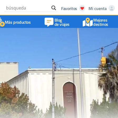
Favoritos
Mi cuenta
Blog
Mejores
Más productos
de viajes
destinos