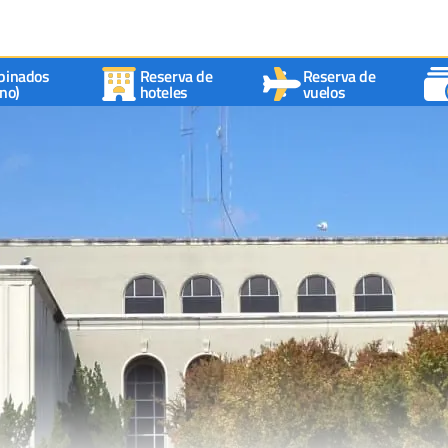
binados
Reserva de
Reserva de
no)
hoteles
vuelos