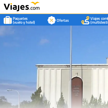
Paquetes
Viajes com
Ofertas
(vuelo y hotel)
(multidesti