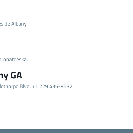
es de Albany.
hronateeska.
ny GA
glethorpe Blvd, +1 229 435-9532.