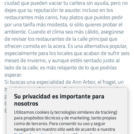
ciudad que pueden vaciar tu cartera sin ayuda, pero no
dejes que su reputación te asuste: incluso en los
restaurantes más caros, hay platos que puedes pedir
por una tarifa más modesta, si sólo quieres probar el
ambiente. Cuando el clima sea más cálido, asegúrese
de revisar los restaurantes de la calle principal que
ofrecen comida en la acera. Es una alternativa popular,
especialmente para los locales que acaban de sufrir seis
meses de invierno, y aunque estés sentado justo al
lado de la calle, es más relajante de lo que podrías
esperar.
Si buscas una especialidad de Ann Arbor, el fragel, un
bagel de pasas frito y enrollado en azúcar de canela,
Su privacidad es importante para
parece haberse originado aquí. Una vez disponibles en
nosotros
toda la ciudad, ahora sólo se pueden encontrar en el
Bagel Fragel en Plymouth Rd. o en ciertas Paneras.
Utilizamos cookies (y tecnologías similares de tracking)
para propósitos técnicos y de marketing, tanto propias
como de terceros. Para consentir su uso y seguir
navegando en nuestro sitio web de acuerdo a nuestra