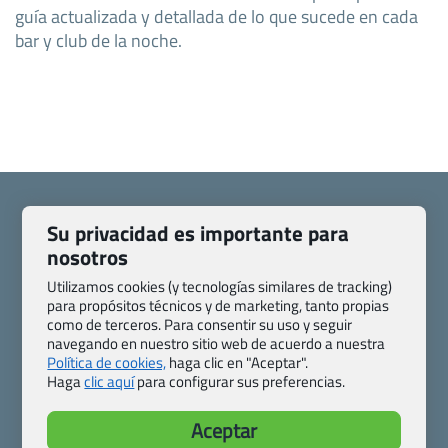
guía actualizada y detallada de lo que sucede en cada
bar y club de la noche.
Su privacidad es importante para
nosotros
Quienes somos
Contacto
Utilizamos cookies (y tecnologías similares de tracking)
Pasaporte, Visado, Salud y otras disposiciones específicas
para propósitos técnicos y de marketing, tanto propias
como de terceros. Para consentir su uso y seguir
Blog de Viajes.com
Registro de agencias
navegando en nuestro sitio web de acuerdo a nuestra
Preguntas frecuentes
Condiciones generales
Política de cookies,
haga clic en "Aceptar".
Política de privacidad y cookies
Transparencia
Haga
clic aquí
para configurar sus preferencias.
Todas las páginas – sitemap
Aceptar
Viajes.com