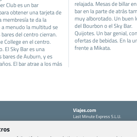
relajada. Mesas de billar en
per Club es un bar
bar en la parte de atrás ta
para obtener una tarjeta de
muy alborotado. Un buen lu
sa membresía te da la
del Bourbon o el Sky Bar.
e a menudo la multitud se
Quijotes. Un bar genial, c
bares del centro cierran.
ofertas de bebidas. En la u
le College en el centro.
frente a Mikata.
o. El Sky Bar es una
s bares de Auburn, y es
ños. El bar atrae a los más
Viajes.com
Last Minute Express S.L.U.
c/ Drago, CC HLS, Local 13
o, Salud y otras disposiciones
tros
38660 Miraverde – Adeje
Santa Cruz de Tenerife – España