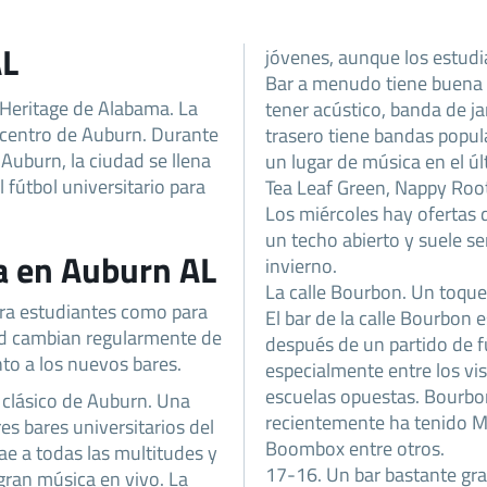
AL
jóvenes, aunque los estudi
Bar a menudo tiene buena m
 Heritage de Alabama. La
tener acústico, banda de j
 centro de Auburn. Durante
trasero tiene bandas popul
 Auburn, la ciudad se llena
un lugar de música en el ú
 fútbol universitario para
Tea Leaf Green, Nappy Root
Los miércoles hay ofertas d
un techo abierto y suele se
a en Auburn AL
invierno.
La calle Bourbon. Un toque 
ara estudiantes como para
El bar de la calle Bourbon 
dad cambian regularmente de
después de un partido de fú
to a los nuevos bares.
especialmente entre los vis
escuelas opuestas. Bourbo
n clásico de Auburn. Una
recientemente ha tenido M
es bares universitarios del
Boombox entre otros.
rae a todas las multitudes y
17-16. Un bar bastante gr
 gran música en vivo. La