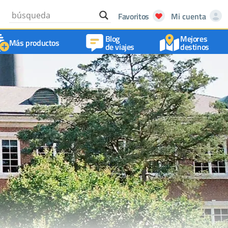
Favoritos
Mi cuenta
Blog
Mejores
Más productos
de viajes
destinos