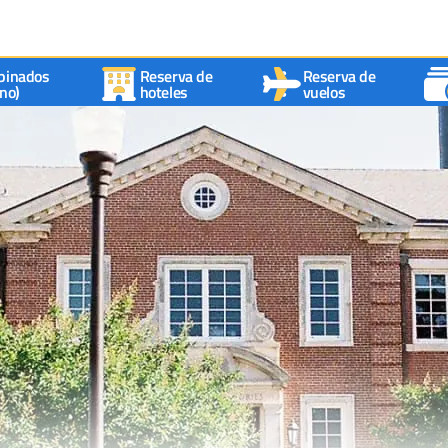
binados
Reserva de
Reserva de
no)
hoteles
vuelos