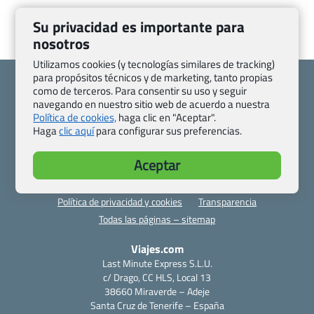
Su privacidad es importante para
nosotros
Utilizamos cookies (y tecnologías similares de tracking)
para propósitos técnicos y de marketing, tanto propias
como de terceros. Para consentir su uso y seguir
navegando en nuestro sitio web de acuerdo a nuestra
Política de cookies,
haga clic en "Aceptar".
Haga
clic aquí
para configurar sus preferencias.
Quienes somos
Contacto
Pasaporte, Visado, Salud y otras disposiciones específicas
Aceptar
Blog de Viajes.com
Registro de agencias
Preguntas frecuentes
Condiciones generales
Política de privacidad y cookies
Transparencia
Todas las páginas – sitemap
Viajes.com
Last Minute Express S.L.U.
c/ Drago, CC HLS, Local 13
38660 Miraverde – Adeje
Santa Cruz de Tenerife – España