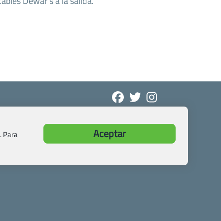
ables Dewar’s a la salida.
Aceptar
. Para