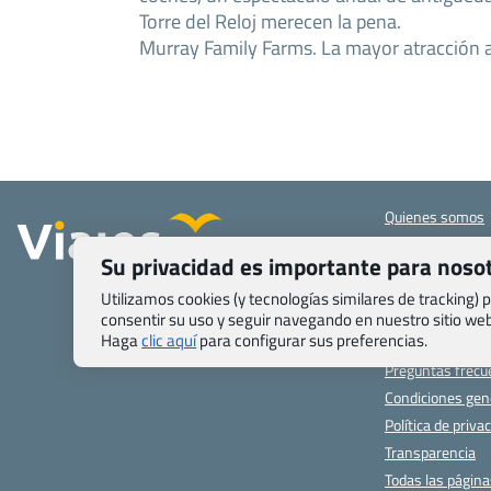
Torre del Reloj merecen la pena.
Murray Family Farms. La mayor atracción 
Quienes somos
Contacto
Su privacidad es importante para noso
Pasaporte, Visad
específicas
Utilizamos cookies (y tecnologías similares de tracking)
Blog de Viajes.c
consentir su uso y seguir navegando en nuestro sitio w
Haga
clic aquí
para configurar sus preferencias.
Registro de age
Preguntas frecu
Condiciones gen
Política de priva
Transparencia
Todas las págin