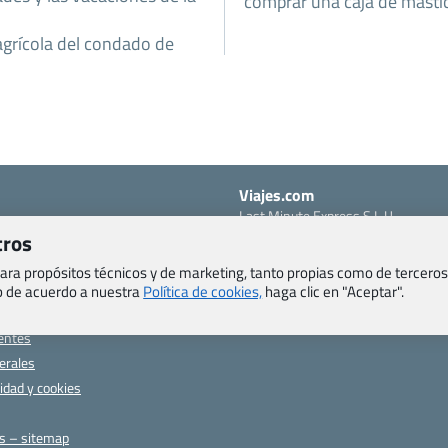
comprar una caja de mastic
agrícola del condado de
Viajes.com
Last Minute Express S.L.U.
c/ Drago, CC HLS, Local 13
tros
o, Salud y otras disposiciones
38660 Miraverde – Adeje
 para propósitos técnicos y de marketing, tanto propias como de terceros
Santa Cruz de Tenerife – España
om
eb de acuerdo a nuestra
Política de cookies,
haga clic en "Aceptar".
CIF: B76740091
ncias
Tfno: +34 922-97-17-27
entes
erales
cidad y cookies
as – sitemap