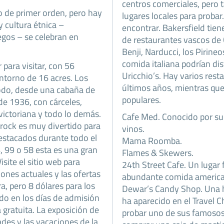
centros comerciales, pero
o de primer orden, pero hay
lugares locales para probar
y cultura étnica –
encontrar. Bakersfield tie
egos – se celebran en
de restaurantes vascos de C
Benji, Narducci, los Pirineo
comida italiana podrían disf
para visitar, con 56
Uricchio’s. Hay varios rest
entorno de 16 acres. Los
últimos años, mientras que
 todo, desde una cabaña de
populares.
de 1936, con cárceles,
 victoriana y todo lo demás.
Cafe Med. Conocido por su 
Brock es muy divertido para
vinos.
destacados durante todo el
Mama Roomba.
4, 99 o 58 esta es una gran
Flames & Skewers.
isite el sitio web para
24th Street Cafe. Un lugar 
ones actuales y las ofertas
abundante comida america
a, pero 8 dólares para los
Dewar’s Candy Shop. Una h
ido en los días de admisión
ha aparecido en el Travel 
 gratuita. La exposición de
probar uno de sus famosos 
des y las vacaciones de la