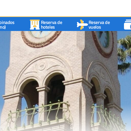
binados
Reserva de
Reserva de
no)
hoteles
vuelos