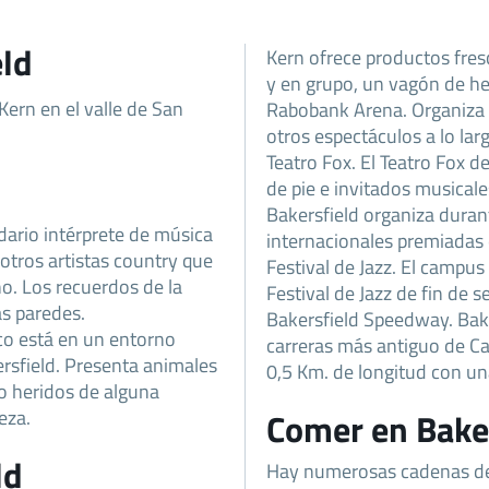
eld
Kern ofrece productos fresc
y en grupo, un vagón de he
ern en el valle de San
Rabobank Arena. Organiza e
otros espectáculos a lo lar
Teatro Fox. El Teatro Fox 
de pie e invitados musicale
Bakersfield organiza duran
dario intérprete de música
internacionales premiadas 
tros artistas country que
Festival de Jazz. El campus
ño. Los recuerdos de la
Festival de Jazz de fin de 
as paredes.
Bakersfield Speedway. Bake
ico está en un entorno
carreras más antiguo de Cal
ersfield. Presenta animales
0,5 Km. de longitud con un
do heridos de alguna
eza.
Comer en Bake
ld
Hay numerosas cadenas de 