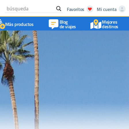
Favoritos
Mi cuenta
Blog
Mejores
Más productos
de viajes
destinos