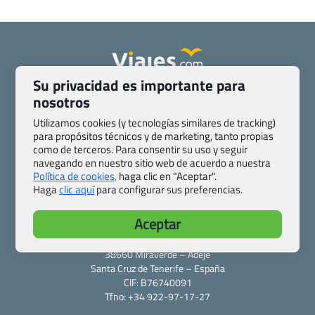
Su privacidad es importante para
Quienes somos
Contacto
nosotros
Pasaporte, Visado, Salud y otras disposiciones específicas
Utilizamos cookies (y tecnologías similares de tracking)
Blog de Viajes.com
Registro de agencias
para propósitos técnicos y de marketing, tanto propias
Preguntas frecuentes
Condiciones generales
como de terceros. Para consentir su uso y seguir
navegando en nuestro sitio web de acuerdo a nuestra
Política de privacidad y cookies
Transparencia
Política de cookies,
haga clic en "Aceptar".
Todas las páginas – sitemap
Haga
clic aquí
para configurar sus preferencias.
Viajes.com
Aceptar
Last Minute Express S.L.U.
c/ Drago, CC HLS, Local 13
38660 Miraverde – Adeje
Santa Cruz de Tenerife – España
CIF: B76740091
Tfno: +34 922-97-17-27