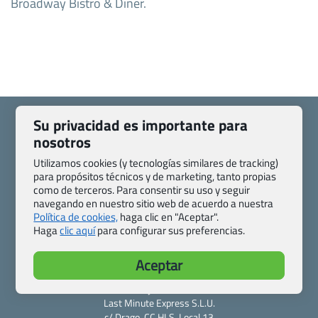
Broadway Bistro & Diner.
Su privacidad es importante para
nosotros
Utilizamos cookies (y tecnologías similares de tracking)
Quienes somos
Contacto
para propósitos técnicos y de marketing, tanto propias
Pasaporte, Visado, Salud y otras disposiciones específicas
como de terceros. Para consentir su uso y seguir
navegando en nuestro sitio web de acuerdo a nuestra
Blog de Viajes.com
Registro de agencias
Política de cookies,
haga clic en "Aceptar".
Preguntas frecuentes
Condiciones generales
Haga
clic aquí
para configurar sus preferencias.
Política de privacidad y cookies
Transparencia
Todas las páginas – sitemap
Aceptar
Viajes.com
Last Minute Express S.L.U.
c/ Drago, CC HLS, Local 13