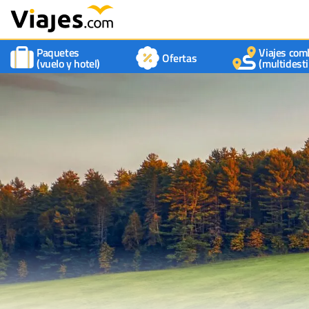
Paquetes
Viajes com
Ofertas
(vuelo y hotel)
(multidesti