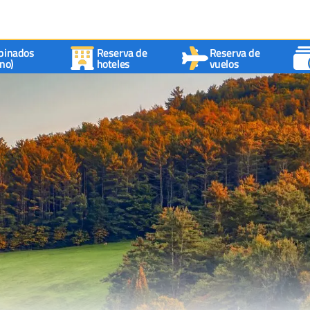
binados
Reserva de
Reserva de
no)
hoteles
vuelos