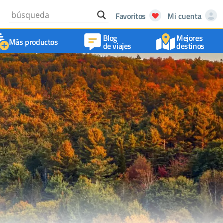
Favoritos
Mi cuenta
Blog
Mejores
Más productos
de viajes
destinos