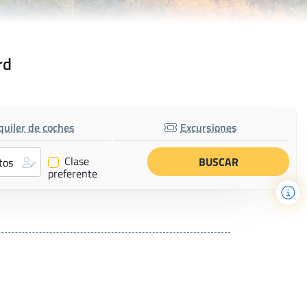
rd
quiler de coches
Excursiones
Clase
✔
preferente