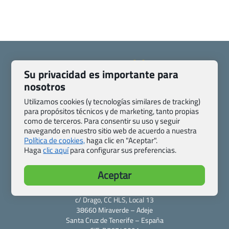
Su privacidad es importante para
nosotros
Quienes somos
Contacto
Utilizamos cookies (y tecnologías similares de tracking)
Pasaporte, Visado, Salud y otras disposiciones específicas
para propósitos técnicos y de marketing, tanto propias
Blog de Viajes.com
Registro de agencias
como de terceros. Para consentir su uso y seguir
navegando en nuestro sitio web de acuerdo a nuestra
Preguntas frecuentes
Condiciones generales
Política de cookies,
haga clic en "Aceptar".
Política de privacidad y cookies
Transparencia
Haga
clic aquí
para configurar sus preferencias.
Todas las páginas – sitemap
Aceptar
Viajes.com
Last Minute Express S.L.U.
c/ Drago, CC HLS, Local 13
38660 Miraverde – Adeje
Santa Cruz de Tenerife – España