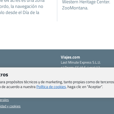
de 64 acres es una zona
Western Heritage Center.
bordo, la navegación no
ZooMontana.
lo desde el Día de la
Viajes.com
Last Minute Express S.L.U.
c/ Drago, CC HLS, Local 13
o, Salud y otras disposiciones
38660 Miraverde – Adeje
tros
Santa Cruz de Tenerife – España
om
 para propósitos técnicos y de marketing, tanto propias como de terceros
CIF: B76740091
eb de acuerdo a nuestra
Política de cookies,
haga clic en "Aceptar".
ncias
Tfno: +34 922-97-17-27
entes
erales
cidad y cookies