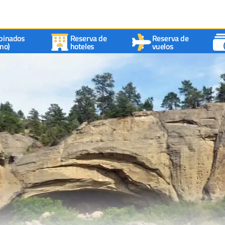
binados
Reserva de
Reserva de
no)
hoteles
vuelos