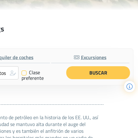
gs
quiler de coches
Excursiones
Clase
✔
preferente
o de petróleo en la historia de los EE. UU., así
ciudad se mantuvo alta durante el auge del
iones y es también el anfitrión de varios
erga los hospitales más grandes en un radio de