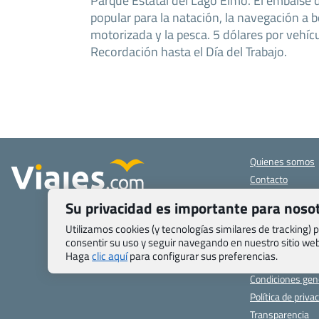
Parque Estatal del Lago Elmo. El embalse 
popular para la natación, la navegación a 
motorizada y la pesca. 5 dólares por vehícu
Recordación hasta el Día del Trabajo.
Quienes somos
Contacto
Pasaporte, Visad
Su privacidad es importante para noso
específicas
Blog de Viajes.c
Utilizamos cookies (y tecnologías similares de tracking)
consentir su uso y seguir navegando en nuestro sitio w
Registro de age
Haga
clic aquí
para configurar sus preferencias.
Preguntas frecu
Condiciones gen
Política de priva
Transparencia