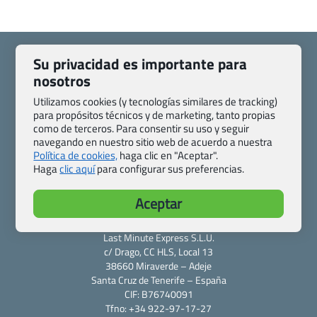
Su privacidad es importante para
nosotros
Utilizamos cookies (y tecnologías similares de tracking)
Quienes somos
Contacto
para propósitos técnicos y de marketing, tanto propias
Pasaporte, Visado, Salud y otras disposiciones específicas
como de terceros. Para consentir su uso y seguir
Blog de Viajes.com
Registro de agencias
navegando en nuestro sitio web de acuerdo a nuestra
Política de cookies,
haga clic en "Aceptar".
Preguntas frecuentes
Condiciones generales
Haga
clic aquí
para configurar sus preferencias.
Política de privacidad y cookies
Transparencia
Todas las páginas – sitemap
Aceptar
Viajes.com
Last Minute Express S.L.U.
c/ Drago, CC HLS, Local 13
38660 Miraverde – Adeje
Santa Cruz de Tenerife – España
CIF: B76740091
Tfno: +34 922-97-17-27