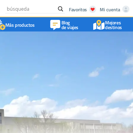
Favoritos
Mi cuenta
Blog
Mejores
Más productos
de viajes
destinos