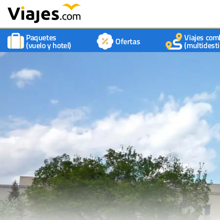
Paquetes
Viajes com
Ofertas
(vuelo y hotel)
(multidesti