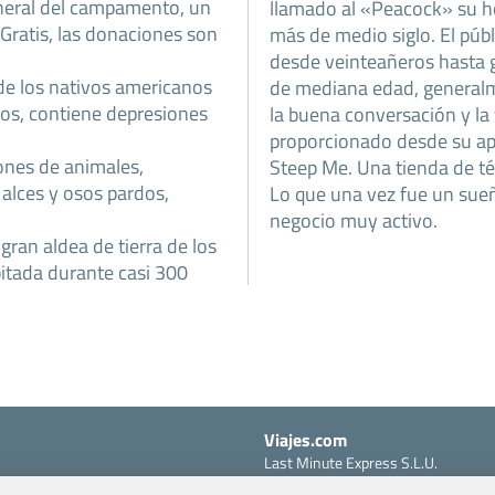
general del campamento, un
llamado al «Peacock» su ho
. Gratis, las donaciones son
más de medio siglo. El públ
desde veinteañeros hasta g
a de los nativos americanos
de mediana edad, generalm
nos, contiene depresiones
la buena conversación y la 
proporcionado desde su ap
ones de animales,
Steep Me. Una tienda de té 
 alces y osos pardos,
Lo que una vez fue un sueñ
negocio muy activo.
gran aldea de tierra de los
itada durante casi 300
Viajes.com
Last Minute Express S.L.U.
c/ Drago, CC HLS, Local 13