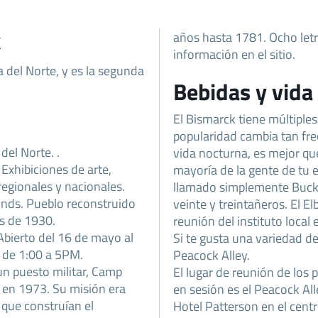
k
años hasta 1781. Ocho letr
información en el sitio.
a del Norte, y es la segunda
Bebidas y vida
El Bismarck tiene múltiples
popularidad cambia tan fre
del Norte. .
vida nocturna, es mejor qu
 Exhibiciones de arte,
mayoría de la gente de tu
 regionales y nacionales.
llamado simplemente Bucks
unds. Pueblo reconstruido
veinte y treintañeros. El
os de 1930.
reunión del instituto local
Abierto del 16 de mayo al
Si te gusta una variedad de
 de 1:00 a 5PM.
Peacock Alley.
n puesto militar, Camp
El lugar de reunión de los p
en 1973. Su misión era
en sesión es el Peacock Alle
 que construían el
Hotel Patterson en el cent