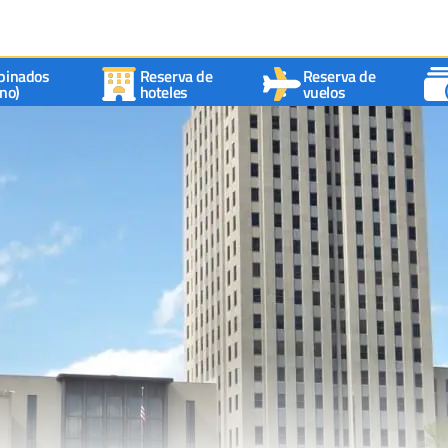
binados
Reserva de
Reserva de
no)
hoteles
vuelos