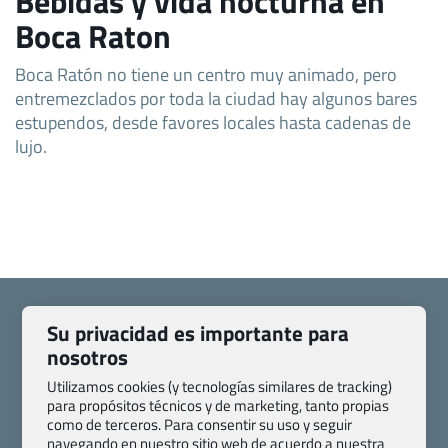
Bebidas y vida nocturna en
Boca Raton
Boca Ratón no tiene un centro muy animado, pero
entremezclados por toda la ciudad hay algunos bares
estupendos, desde favores locales hasta cadenas de
lujo.
Su privacidad es importante para
nosotros
Quienes somos
Contacto
Utilizamos cookies (y tecnologías similares de tracking)
para propósitos técnicos y de marketing, tanto propias
Pasaporte, Visado, Salud y otras disposiciones específicas
como de terceros. Para consentir su uso y seguir
Blog de Viajes.com
Registro de agencias
navegando en nuestro sitio web de acuerdo a nuestra