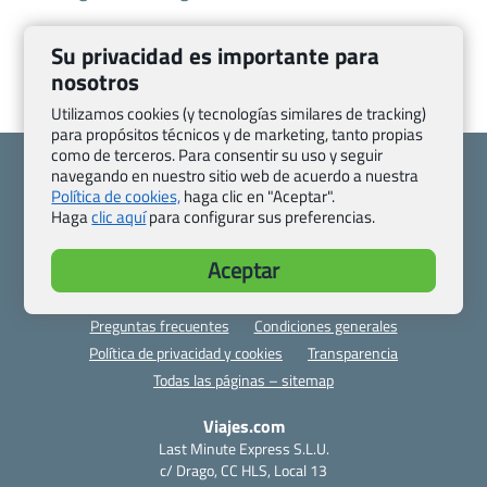
Su privacidad es importante para
nosotros
Utilizamos cookies (y tecnologías similares de tracking)
para propósitos técnicos y de marketing, tanto propias
como de terceros. Para consentir su uso y seguir
navegando en nuestro sitio web de acuerdo a nuestra
Política de cookies,
haga clic en "Aceptar".
Haga
clic aquí
para configurar sus preferencias.
Quienes somos
Contacto
Aceptar
Pasaporte, Visado, Salud y otras disposiciones específicas
Blog de Viajes.com
Registro de agencias
Preguntas frecuentes
Condiciones generales
Política de privacidad y cookies
Transparencia
Todas las páginas – sitemap
Viajes.com
Last Minute Express S.L.U.
c/ Drago, CC HLS, Local 13