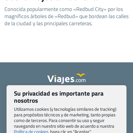
Conocida popularmente como «Redbud City» por los
magníficos árboles de «Redbud» que bordean las calles
de la ciudad y las principales carreteras.
Su privacidad es importante para
Quienes somos
Contacto
nosotros
Pasaporte, Visado, Salud y otras disposiciones específicas
Blog de Viajes.com
Registro de agencias
Utilizamos cookies (y tecnologías similares de tracking)
para propósitos técnicos y de marketing, tanto propias
Preguntas frecuentes
Condiciones generales
como de terceros. Para consentir su uso y seguir
Política de privacidad y cookies
Transparencia
navegando en nuestro sitio web de acuerdo a nuestra
Todas las páginas – sitemap
Política de cookies,
haga clic en "Aceptar".