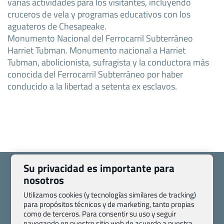
varias actividades para los visitantes, incluyendo
cruceros de vela y programas educativos con los
aguateros de Chesapeake.
Monumento Nacional del Ferrocarril Subterráneo
Harriet Tubman. Monumento nacional a Harriet
Tubman, abolicionista, sufragista y la conductora más
conocida del Ferrocarril Subterráneo por haber
conducido a la libertad a setenta ex esclavos.
Su privacidad es importante para
nosotros
Utilizamos cookies (y tecnologías similares de tracking)
Quienes somos
Contacto
para propósitos técnicos y de marketing, tanto propias
como de terceros. Para consentir su uso y seguir
Pasaporte, Visado, Salud y otras disposiciones específicas
navegando en nuestro sitio web de acuerdo a nuestra