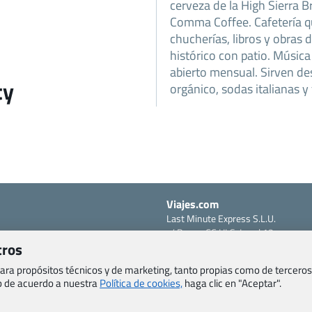
cerveza de la High Sierra
Comma Coffee. Cafetería q
chucherías, libros y obras d
histórico con patio. Música
abierto mensual. Sirven de
ty
orgánico, sodas italianas y
Viajes.com
Last Minute Express S.L.U.
c/ Drago, CC HLS, Local 13
o, Salud y otras disposiciones
tros
38660 Miraverde – Adeje
Santa Cruz de Tenerife – España
om
 para propósitos técnicos y de marketing, tanto propias como de terceros
CIF: B76740091
eb de acuerdo a nuestra
Política de cookies,
haga clic en "Aceptar".
ncias
Tfno: +34 922-97-17-27
entes