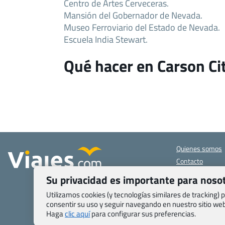
Centro de Artes Cerveceras.
Mansión del Gobernador de Nevada.
Museo Ferroviario del Estado de Nevada.
Escuela India Stewart.
Qué hacer en Carson Ci
Quienes somos
Contacto
Pasaporte, Visad
Su privacidad es importante para noso
específicas
Blog de Viajes.c
Utilizamos cookies (y tecnologías similares de tracking)
consentir su uso y seguir navegando en nuestro sitio w
Registro de age
Haga
clic aquí
para configurar sus preferencias.
Preguntas frecu