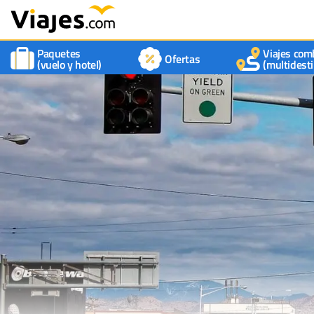
Paquetes
Viajes com
Ofertas
(vuelo y hotel)
(multidesti