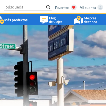
Favoritos
Mi cuenta
Blog
Mejores
Más productos
de viajes
destinos