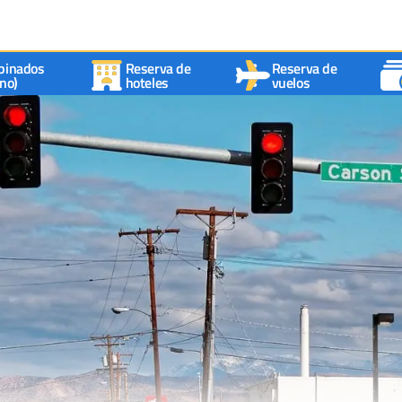
binados
Reserva de
Reserva de
no)
hoteles
vuelos