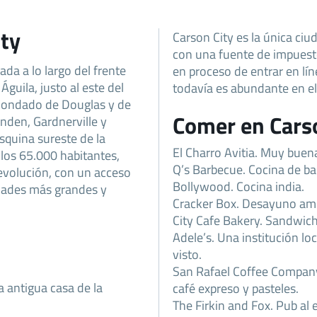
ity
Carson City es la única ci
con una fuente de impuest
ada a lo largo del frente
en proceso de entrar en líne
 Águila, justo al este del
todavía es abundante en el
l Condado de Douglas y de
Comer en Cars
nden, Gardnerville y
esquina sureste de la
El Charro Avitia. Muy bue
 los 65.000 habitantes,
Q’s Barbecue. Cocina de bar
 evolución, con un acceso
Bollywood. Cocina india.
nidades más grandes y
Cracker Box. Desayuno am
City Cafe Bakery. Sandwich
Adele’s. Una institución lo
visto.
San Rafael Coffee Company
 antigua casa de la
café expreso y pasteles.
The Firkin and Fox. Pub al 