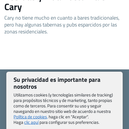
Cary
Cary no tiene mucho en cuanto a bares tradicionales,
pero hay algunas tabernas y pubs esparcidos por las
zonas residenciales.
Su privacidad es importante para
nosotros
Utilizamos cookies (y tecnologías similares de tracking)
Quienes somos
Contacto
para propósitos técnicos y de marketing, tanto propias
como de terceros. Para consentir su uso y seguir
Pasaporte, Visado, Salud y otras disposiciones específicas
navegando en nuestro sitio web de acuerdo a nuestra
Blog de Viajes.com
Registro de agencias
Política de cookies,
haga clic en "Aceptar".
Preguntas frecuentes
Condiciones generales
Haga
clic aquí
para configurar sus preferencias.
Política de privacidad y cookies
Transparencia