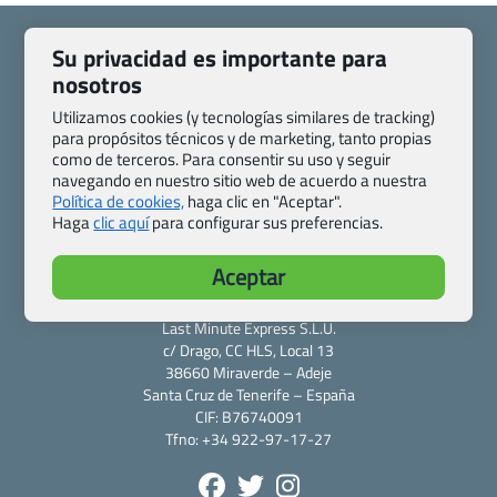
Su privacidad es importante para
nosotros
Utilizamos cookies (y tecnologías similares de tracking)
Quienes somos
Contacto
para propósitos técnicos y de marketing, tanto propias
Pasaporte, Visado, Salud y otras disposiciones específicas
como de terceros. Para consentir su uso y seguir
Blog de Viajes.com
Registro de agencias
navegando en nuestro sitio web de acuerdo a nuestra
Política de cookies,
haga clic en "Aceptar".
Preguntas frecuentes
Condiciones generales
Haga
clic aquí
para configurar sus preferencias.
Política de privacidad y cookies
Transparencia
Todas las páginas – sitemap
Aceptar
Viajes.com
Last Minute Express S.L.U.
c/ Drago, CC HLS, Local 13
38660 Miraverde – Adeje
Santa Cruz de Tenerife – España
CIF: B76740091
Tfno: +34 922-97-17-27